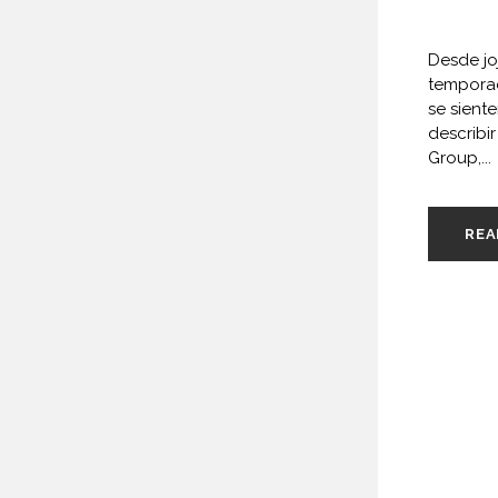
Desde jo
temporad
se siente
describi
Group,...
REA