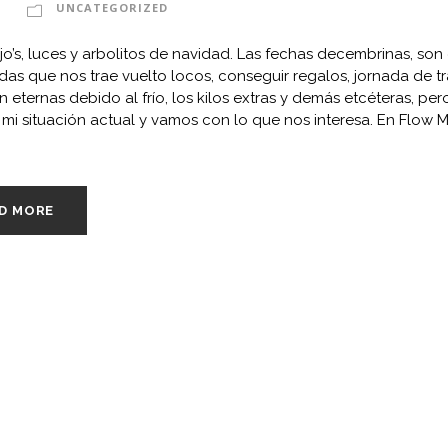
UNCATEGORIZED
jo’s, luces y arbolitos de navidad. Las fechas decembrinas, son 
as que nos trae vuelto locos, conseguir regalos, jornada de t
n eternas debido al frío, los kilos extras y demás etcéteras, pe
r mi situación actual y vamos con lo que nos interesa. En Flow 
D MORE